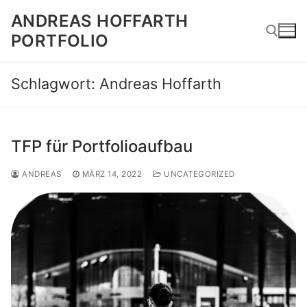
Zum
ANDREAS HOFFARTH
Inhalt
PORTFOLIO
springen
Schlagwort:
Andreas Hoffarth
Suchen nach:
TFP für Portfolioaufbau
ANDREAS
MÄRZ 14, 2022
UNCATEGORIZED